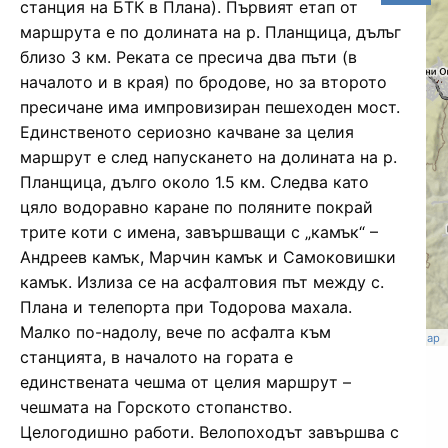
станция на БТК в Плана). Първият етап от
маршрута е по долината на р. Планщица, дълъг
близо 3 км. Реката се пресича два пъти (в
началото и в края) по бродове, но за второто
пресичане има импровизиран пешеходен мост.
Единственото сериозно качване за целия
маршрут е след напускането на долината на р.
Планщица, дълго около 1.5 км. Следва като
цяло водоравно каране по поляните покрай
трите коти с имена, завършващи с „камък“ –
Андреев камък, Марчин камък и Самоковишки
камък. Излиза се на асфалтовия път между с.
Плана и телепорта при Тодорова махала.
Малко по-надолу, вече по асфалта към
BGM Legend
/
CART Lab
,
BGM team
,
Garmin version
|
©
OpenStreetMap
contributors
станцията, в началото на гората е
единствената чешма от целия маршрут –
чешмата на Горското стопанство.
Целогодишно работи. Велопоходът завършва с