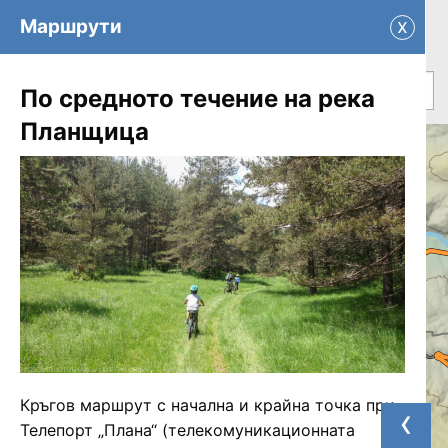
x
Маршрути
По средното течение на река
Планщица
+
−
Кръгов маршрут с начална и крайна точка при
‹
Телепорт „Плана“ (телекомуникационната