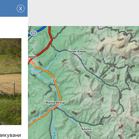
x
ликувани