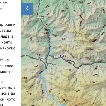
а се
‹
я.
ер равни
обавим
хлада и
 която
 няколко
ят на
се така
икатес .
 е
ен, но в
 иска да
всичкото
ли