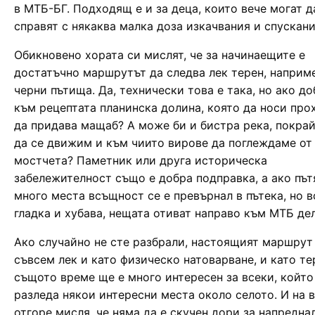
в МТБ-БГ. Подходящ е и за деца, които вече могат д
справят с някаква малка доза изкачвания и спускани
Обикновено хората си мислят, че за начинаещите е
достатъчно маршрутът да следва лек терен, наприм
черни пътища. Да, технически това е така, но ако д
към рецептата планинска долина, която да носи про
да придава мащаб? А може би и бистра река, покрай
да се движим и към чиито вирове да поглеждаме от
мостчета? Паметник или друга историческа
забележителност също е добра подправка, а ако път
много места всъщност се е превърнал в пътека, но в
гладка и хубава, нещата отиват направо към МТБ дел
Ако случайно не сте разбрали, настоящият маршрут
съвсем лек и като физическо натоварване, и като тер
същото време ще е много интересен за всеки, който
разледа някои интересни места около селото. И на 
отгоре мисля, че няма да е скучен дори за напредна