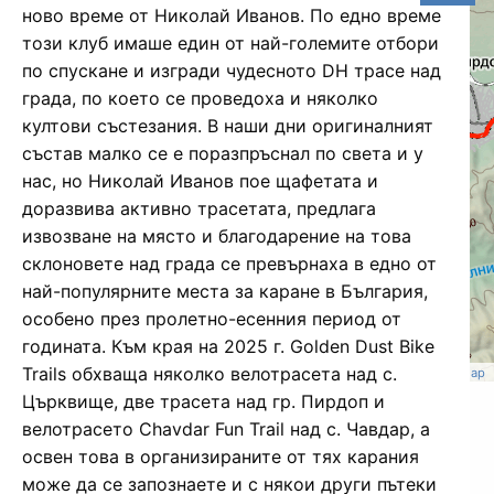
ново време от Николай Иванов. По едно време
този клуб имаше един от най-големите отбори
по спускане и изгради чудесното DH трасе над
града, по което се проведоха и няколко
култови състезания. В наши дни оригиналният
състав малко се е поразпръснал по света и у
нас, но Николай Иванов пое щафетата и
доразвива активно трасетата, предлага
извозване на място и благодарение на това
склоновете над града се превърнаха в едно от
най-популярните места за каране в България,
особено през пролетно-есенния период от
годината. Към края на 2025 г. Golden Dust Bike
Trails обхваща няколко велотрасета над с.
BGM Legend
/
CART Lab
,
BGM team
,
Garmin version
|
©
OpenStreetMap
contributors
Църквище, две трасета над гр. Пирдоп и
велотрасето Chavdar Fun Trail над с. Чавдар, а
освен това в организираните от тях карания
може да се запознаете и с някои други пътеки